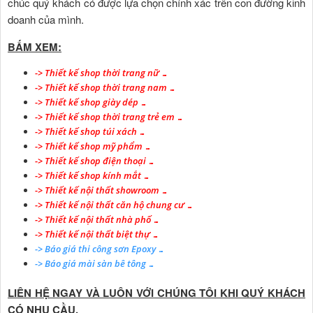
chúc quý khách có được lựa chọn chính xác trên con đường kinh
doanh của mình.
BẤM XEM:
-> Thiết kế shop thời trang nữ …
->
Thiết kế shop thời trang nam …
-> Thiết kế shop giày dép …
-> Thiết kế shop thời trang trẻ em …
-> Thiết kế shop túi xách …
-> Thiết kế shop mỹ phẩm …
-> Thiết kế shop điện thoại …
-> Thiết kế shop kính mắt …
-> Thiết kế nội thất showroom …
-> Thiết kế nội thất căn hộ chung cư …
-> Thiết kế nội thất nhà phố …
-> Thiết kế nội thất biệt thự …
-> Báo giá thi công sơn Epoxy …
-> Báo giá mài sàn bê tông …
LIÊN HỆ NGAY VÀ LUÔN VỚI CHÚNG TÔI KHI QUÝ KHÁCH
CÓ NHU CẦU.