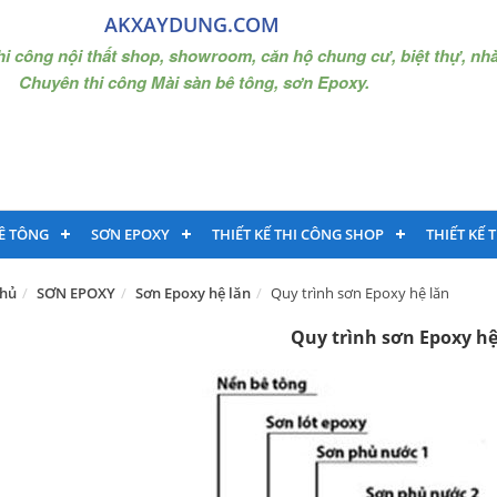
AKXAYDUNG.COM
thi công nội thất shop, showroom, căn hộ chung cư, biệt thự, nh
Chuyên thi công Mài sàn bê tông, sơn Epoxy.
Ê TÔNG
SƠN EPOXY
THIẾT KẾ THI CÔNG SHOP
THIẾT KẾ 
Chủ
SƠN EPOXY
Sơn Epoxy hệ lăn
Quy trình sơn Epoxy hệ lăn
Quy trình sơn Epoxy hệ