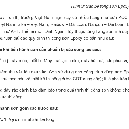
Hình 3: Sàn bê tông sơn Epoxy
xy trên thị trường Việt Nam hiện nay có nhiều hãng như sơn KCC
iệt Nam, Sika – Việt Nam, Raibow – Đài Loan, Nanpon – Đài Loan,
n như APT, Thế hệ mới, Đinh Ngân. Tùy thuộc từng hãng sơn mà quy t
u tuân thủ các quy trình thi công sơn Epoxy cơ bản như sau:
 khi tiến hành sơn cần chuẩn bị các công tác sau:
bị máy móc, thiết bị: Máy mài tạo nhám, máy hút bụi, rulo phục vụ
m thu vật liệu đầu vào: Sơn sử dụng cho công trình dùng sơn Ep
 thủ theo bản vẽ thiết kế thi công được CĐT cung cấp); tỉ lệ pha trộn
ây rào cảnh bảo đảm bảo trong quá trình thi công sơn không cho 
vực thi công.
hành sơn gồm các bước sau:
c 1
: Vệ sinh mặt sàn bê tông