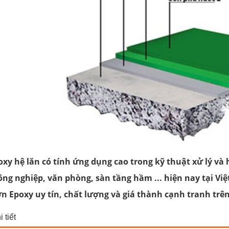
xy hệ lăn có tính ứng dụng cao trong kỹ thuật xử lý và
ông nghiệp, văn phòng, sàn tầng hầm ... hiện nay tại V
n Epoxy uy tín, chất lượng và giá thành cạnh tranh trê
 tiết