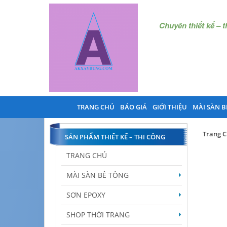
Chuyên thiết kế – 
TRANG CHỦ
BÁO GIÁ
GIỚI THIỆU
MÀI SÀN B
Trang 
SẢN PHẨM THIẾT KẾ – THI CÔNG
TRANG CHỦ
MÀI SÀN BÊ TÔNG
SƠN EPOXY
SHOP THỜI TRANG