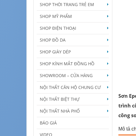
SHOP THỜI TRANG TRẺ EM
SHOP MỸ PHẨM
SHOP ĐIỆN THOẠI
SHOP ĐỒ DA
SHOP GIÀY DÉP
SHOP KÍNH MẮT ĐỒNG HỒ
SHOWROOM – CỬA HÀNG
NỘI THẤT CĂN HỘ CHUNG CƯ
Sơn Epo
NỘI THẤT BIỆT THỰ
trình c
NỘI THẤT NHÀ PHỐ
công sơ
BÁO GIÁ
Mô tả chi
VIDEO