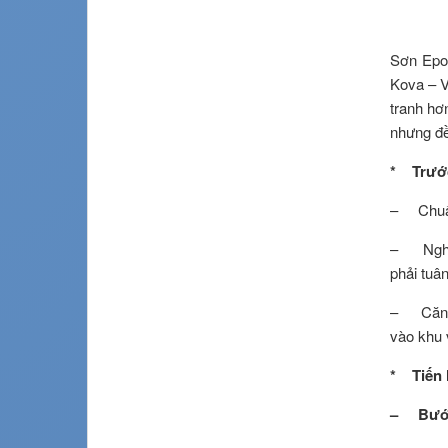
Sơn Epo
Kova – V
tranh hơ
nhưng đề
* Trước
– Chuẩn 
– Nghiệ
phải tuân
– Căng d
vào khu 
* Tiến 
– Bướ