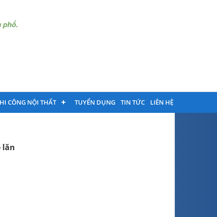
à phố.
THI CÔNG NỘI THẤT
TUYỂN DỤNG
TIN TỨC
LIÊN HỆ
 lăn