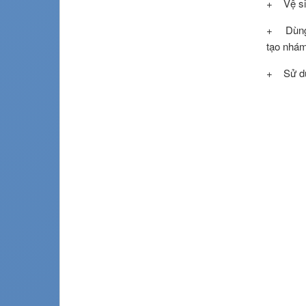
+ Vệ sin
+ Dùng m
tạo nhám
+ Sử dụn