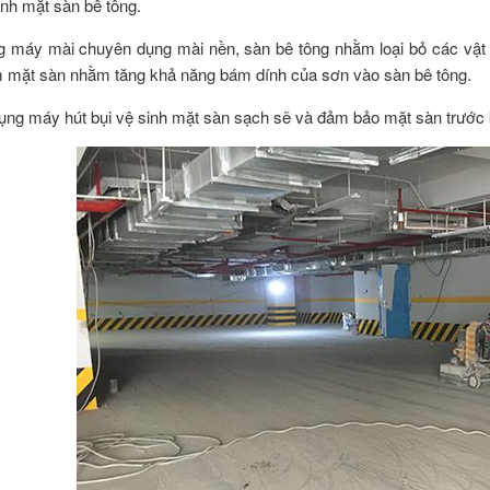
h mặt sàn bê tông.
áy mài chuyên dụng mài nền, sàn bê tông nhằm loại bỏ các vật li
 mặt sàn nhằm tăng khả năng bám dính của sơn vào sàn bê tông.
g máy hút bụi vệ sinh mặt sàn sạch sẽ và đảm bảo mặt sàn trước 