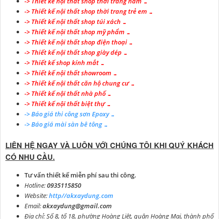
->
Thiết kế nội thất shop thời trang nam …
-> Thiết kế nội thất shop thời trang trẻ em …
-> Thiết kế nội thất shop túi xách …
-> Thiết kế nội thất shop mỹ phẩm …
-> Thiết kế nội thất shop điện thoại …
-> Thiết kế nội thất shop giày dép …
-> Thiết kế shop kính mắt …
-> Thiết kế nội thất showroom …
-> Thiết kế nội thất căn hộ chung cư …
-> Thiết kế nội thất nhà phố …
-> Thiết kế nội thất biệt thự …
-> Báo giá thi công sơn Epoxy …
-> Báo giá mài sàn bê tông …
LIÊN HỆ NGAY VÀ LUÔN VỚI CHÚNG TÔI KHI QUÝ KHÁCH
CÓ NHU CẦU.
Tư vấn thiết kế miễn phí sau thi công.
Hotline:
0935115850
Website:
http//akxaydung.com
Email:
akxaydung@gmail.com
Địa chỉ: Số 8, tổ 18, phường Hoàng Liệt, quận Hoàng Mai, thành phố